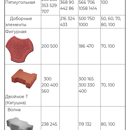
Пятиугольная
368 90
566 706
100
353 529
442 86
1058 1414
707
Доборные
216 324
500 750
50, 60, 70,
элементы
433
1000
80, 100
Фигурная
200 500
186 470
70, 100
300
300 165
200 400
300 330
70, 100
560
400
Двойное Т
(Катушка)
Волна
238 245
119 132
80, 100