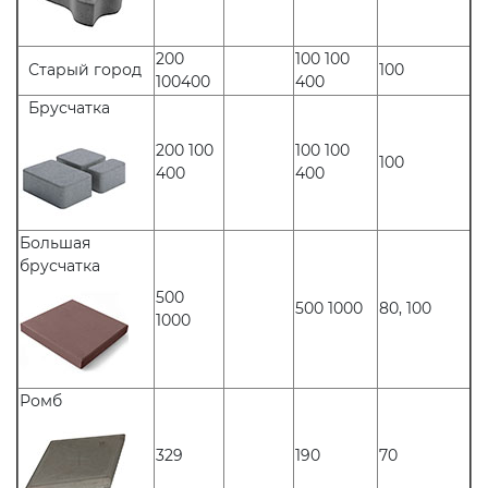
200
100 100
Старый город
100
100400
400
Брусчатка
200 100
100 100
100
400
400
Большая
брусчатка
500
500 1000
80, 100
1000
Ромб
329
190
70