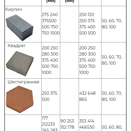
(мм)
(мм)
Кирпич
275 240
250 120
375500
250 375
50, 60, 70,
500 750
375 400
80, 100
750 1000
500 500
Квадрат
200 250
200 250
280 300
280 300
50, 60, 70,
375 400
375 400
80, 100
500 750
500 750
1000
1000
Шестигранная
250 375
432 648
50, 60, 70,
500
865
80, 100
177
90 253
353 414
212233
152 178
466530
50, 60, 80,
265 283