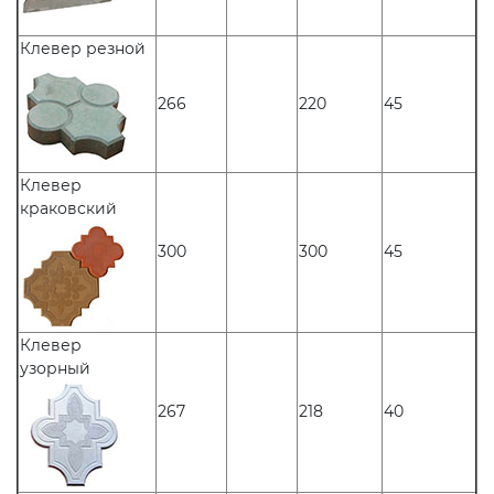
Клевер резной
266
220
45
Клевер
краковский
300
300
45
Клевер
узорный
267
218
40