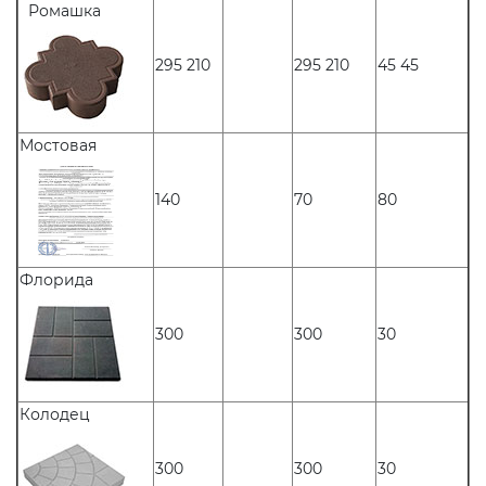
Ромашка
295 210
295 210
45 45
Мостовая
140
70
80
Флорида
300
300
30
Колодец
300
300
30