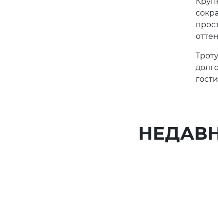
Круп
сокр
прост
отте
Троту
долг
гости
НЕДАВ