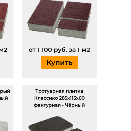
 м2
от 1 100 руб. за 1 м2
Купить
арый
Тротуарная плитка
лый
Классико 285х115х60
фактурная - Чёрный