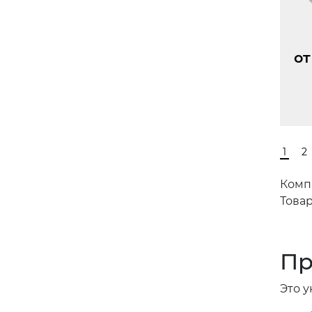
от
1
2
Комп
Товар
Пр
Это 