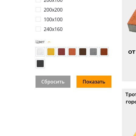
200х200
100х100
240х160
Цвет
от
Тро
гор