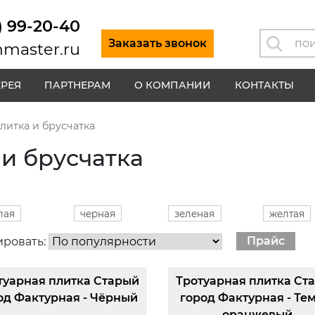
) 99-20-40
Заказать звонок
master.ru
ЕРЕЯ
ПАРТНЕРАМ
О КОМПАНИИ
КОНТАКТЫ
литка и брусчатка
 и брусчатка
лая
черная
зеленая
желтая
ировать:
Прайс
туарная плитка Старый
Тротуарная плитка Ст
од Фактурная - Чёрный
город Фактурная - Те
оранжевый