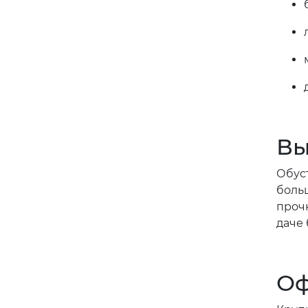
Вы
Обус
боль
проч
даче 
Оф