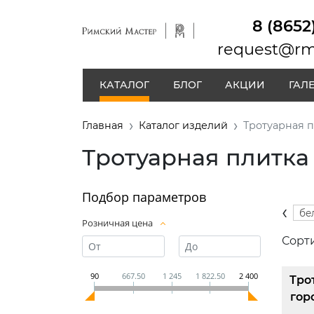
8 (8652
request@rm
КАТАЛОГ
БЛОГ
АКЦИИ
ГАЛ
Главная
Каталог изделий
Тротуарная п
Тротуарная плитка
Подбор параметров
‹
коричневая
серая
терракотовая
бе
Розничная цена
Сорт
90
667.50
1 245
1 822.50
2 400
Тро
гор