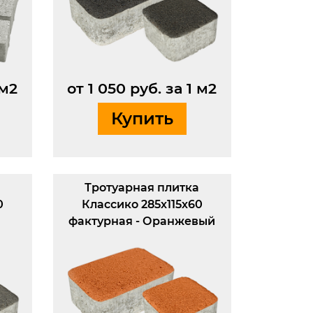
 м2
от 1 050 руб. за 1 м2
Купить
а
Тротуарная плитка
0
Классико 285х115х60
фактурная - Оранжевый