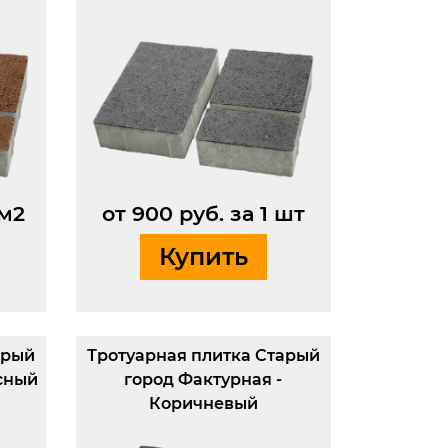
 м2
от 900 руб. за 1 шт
Купить
арый
Тротуарная плитка Старый
сный
город Фактурная -
Коричневый