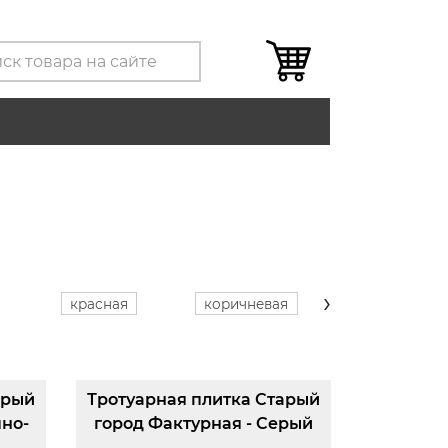
›
красная
коричневая
серая
арый
Тротуарная плитка Старый
мно-
город Фактурная - Серый